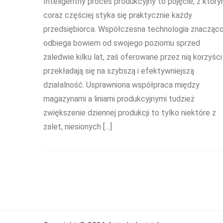
Inteligentny proces produkcyjny to pojęcie, z któr
coraz częściej styka się praktycznie każdy
przedsiębiorca. Współczesna technologia znacząc
odbiega bowiem od swojego poziomu sprzed
zaledwie kilku lat, zaś oferowane przez nią korzyści
przekładają się na szybszą i efektywniejszą
działalność. Usprawniona współpraca między
magazynami a liniami produkcyjnymi tudzież
zwiększenie dziennej produkcji to tylko niektóre z
zalet, niesionych […]