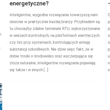
energetyczne?
Inteligentne, wygodne rozwiązania towarzyszą nam
C
obecnie w praktycznie każdej branży. Przykładem są
p
tu chociażby zdalne terminale RTU, wykorzystywane
p
m
w wieżach kontrolnych, na platformach wiertniczych
s
czy też przy systemach, kontrolujących emisję
o
e
substancji szkodliwych. Nie dziwi więc fakt, że w
p
dobie troski o środowisko oraz wyczerpujące się
u
złoża naturalne, inteligentne rozwiązania pojawiają
r
się także i w innych […]
s